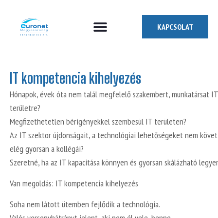
KAPCSOLAT
Miben segíthetünk?
Akit keresünk
IT kompetencia kihelyezés
Hónapok, évek óta nem talál megfelelő szakembert, munkatársat IT
területre?
Megfizethetetlen bérigényekkel szembesül IT területen?
Az IT szektor újdonságait, a technológiai lehetőségeket nem követ
elég gyorsan a kollégái?
Szeretné, ha az IT kapacitása könnyen és gyorsan skálázható legye
Van megoldás: IT kompetencia kihelyezés
Soha nem látott ütemben fejlődik a technológia.
Valós versenyhátrányt jelent, aki nem él vele, benne.