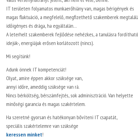
IT területen folyamatos munkaerőhiány van, magas bérigények és
magas fluktuáció, a megfelelő, megfizethető szakemberek megtalál
időigényes és drága, ha egyáltalán…
A leterhelt szakemberek fejlődése nehézkes, a tanulásra fordíthat
idejük-, energiájuk erősen korlátozott (nincs).
Mi segítünk!
Adunk önnek IT kompetenciát!
Olyat, amire éppen akkor szüksége van,
annyi időre, ameddig szüksége van rá.
Nincs bérköltség, bérszámfejtés, sok adminisztráció. Van helyette
minőségi garancia és magas szakértelem.
Ha szeretné gyorsan és hatékonyan bővíteni IT csapatát,
speciális szakértelemre van szüksége
keressen minket
!