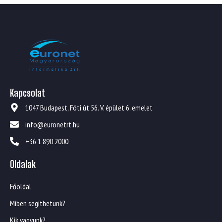
Kapcsolat
1047 Budapest, Fóti út 56. V. épület 6. emelet
info@euronetrt.hu
+36 1 890 2000
Oldalak
Főoldal
Miben segíthetünk?
Kik vagyunk?