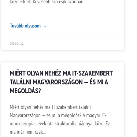
közelednek. Kevesebb szó esik azonban
Tovább olvasom →
2026.04.13.
MIÉRT OLYAN NEHÉZ MA IT-SZAKEMBERT
TALÁLNI MAGYARORSZÁGON — ÉS MI A
MEGOLDÁS?
Miért olyan nehéz ma IT-szakembert találni
Magyarországon — és mi a megoldás? A magyar IT-
munkaerőpiac évek óta strukturális hiánnyal küzd. Ez
ma már nem csak