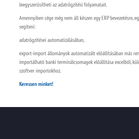
leegyszerűsítheti az adatrögzítési folyamatait.
Amennyiben cége még nem áll készen egy ERP bevezetésre, eg
segíteni:
adatrögzítései automatizálásában,
export-import állományok automatizált előállításában más ren
importálható banki terminálcsomagok előállítása excelből, kü
szoftver importokhoz.
Keressen minket!