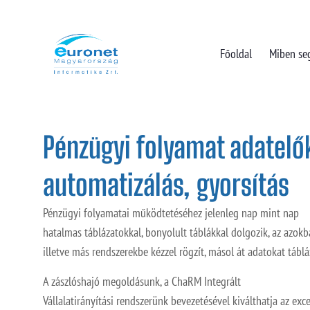
Főoldal
Miben se
Pénzügyi folyamat adatelő
automatizálás, gyorsítás
Pénzügyi folyamatai működtetéséhez jelenleg nap mint nap
hatalmas táblázatokkal, bonyolult táblákkal dolgozik, az azokba
illetve más rendszerekbe kézzel rögzít, másol át adatokat tábl
A zászlóshajó megoldásunk, a ChaRM Integrált
Vállalatirányítási rendszerünk bevezetésével kiválthatja az excel