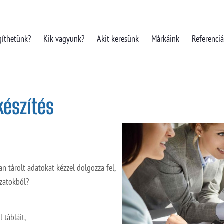
gíthetünk?
Kik vagyunk?
Akit keresünk
Márkáink
Referenci
készítés
n tárolt adatokat kézzel dolgozza fel,
ázatokból?
 tábláit,