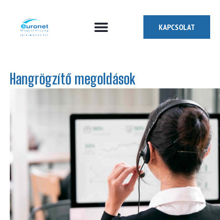
KAPCSOLAT
Miben segíthetünk?
Akit keresünk
Hangrögzítő megoldások