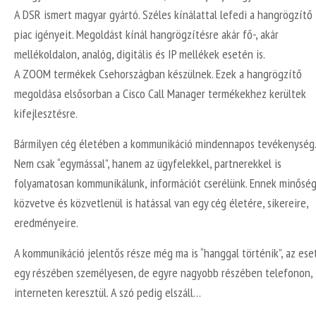
A DSR ismert magyar gyártó. Széles kínálattal lefedi a hangrögzítő
piac igényeit. Megoldást kínál hangrögzítésre akár fő-, akár
mellékoldalon, analóg, digitális és IP mellékek esetén is.
A ZOOM termékek Csehországban készülnek. Ezek a hangrögzítő
megoldása elsősorban a Cisco Call Manager termékekhez kerültek
kifejlesztésre.
Bármilyen cég életében a kommunikáció mindennapos tevékenység.
Nem csak “egymással”, hanem az ügyfelekkel, partnerekkel is
folyamatosan kommunikálunk, információt cserélünk. Ennek minősé
közvetve és közvetlenül is hatással van egy cég életére, sikereire,
eredményeire.
A kommunikáció jelentős része még ma is “hanggal történik”, az ese
egy részében személyesen, de egyre nagyobb részében telefonon,
interneten keresztül. A szó pedig elszáll…