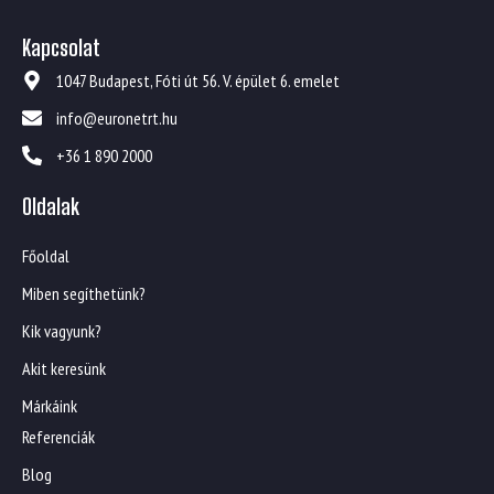
Kapcsolat
1047 Budapest, Fóti út 56. V. épület 6. emelet
info@euronetrt.hu
+36 1 890 2000
Oldalak
Főoldal
Miben segíthetünk?
Kik vagyunk?
Akit keresünk
Márkáink
Referenciák
Blog