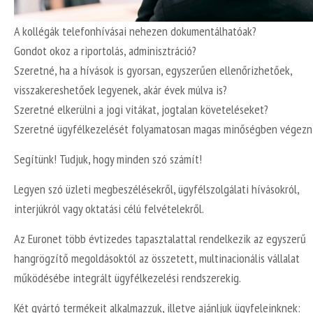
A kollégák telefonhívásai nehezen dokumentálhatóak?
Gondot okoz a riportolás, adminisztráció?
Szeretné, ha a hívások is gyorsan, egyszerűen ellenőrizhetőek,
visszakereshetőek legyenek, akár évek múlva is?
Szeretné elkerülni a jogi vitákat, jogtalan követeléseket?
Szeretné ügyfélkezelését folyamatosan magas minőségben végezn
Segítünk! Tudjuk, hogy minden szó számít!
Legyen szó üzleti megbeszélésekről, ügyfélszolgálati hívásokról,
interjúkról vagy oktatási célú felvételekről.
Az Euronet több évtizedes tapasztalattal rendelkezik az egyszerű
hangrögzítő megoldásoktól az összetett, multinacionális vállalat
működésébe integrált ügyfélkezelési rendszerekig.
Két gyártó termékeit alkalmazzuk, illetve ajánljuk ügyfeleinknek: