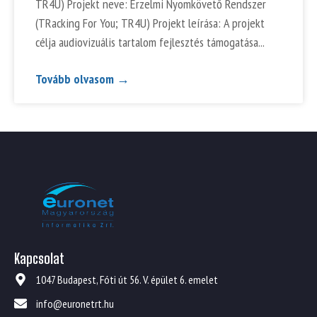
TR4U) Projekt neve: Érzelmi Nyomkövető Rendszer
(TRacking For You; TR4U) Projekt leírása: A projekt
célja audiovizuális tartalom fejlesztés támogatása
Tovább olvasom →
Kapcsolat
1047 Budapest, Fóti út 56. V. épület 6. emelet
info@euronetrt.hu