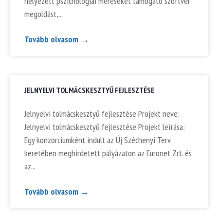
helyezett pszichológiai méréseket támogató szoftver
megoldást,
Tovább olvasom →
JELNYELVI TOLMÁCSKESZTYŰ FEJLESZTÉSE
Jelnyelvi tolmácskesztyű fejlesztése Projekt neve:
Jelnyelvi tolmácskesztyű fejlesztése Projekt leírása:
Egy konzorciumként indult az Új Széchenyi Terv
keretében meghirdetett pályázaton az Euronet Zrt. és
az
Tovább olvasom →