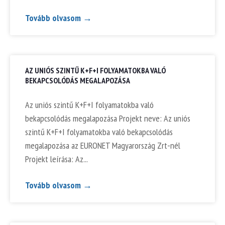
Tovább olvasom →
AZ UNIÓS SZINTŰ K+F+I FOLYAMATOKBA VALÓ
BEKAPCSOLÓDÁS MEGALAPOZÁSA
Az uniós szintű K+F+I folyamatokba való
bekapcsolódás megalapozása Projekt neve: Az uniós
szintű K+F+I folyamatokba való bekapcsolódás
megalapozása az EURONET Magyarország Zrt-nél
Projekt leírása: Az
Tovább olvasom →