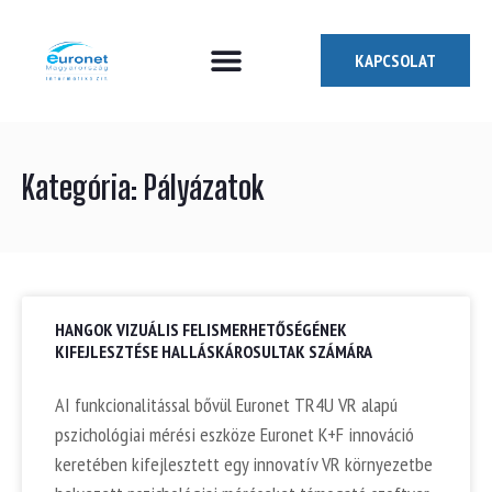
KAPCSOLAT
Miben segíthetünk?
Akit keresünk
Kategória: Pályázatok
HANGOK VIZUÁLIS FELISMERHETŐSÉGÉNEK
KIFEJLESZTÉSE HALLÁSKÁROSULTAK SZÁMÁRA
AI funkcionalitással bővül Euronet TR4U VR alapú
pszichológiai mérési eszköze Euronet K+F innováció
keretében kifejlesztett egy innovatív VR környezetbe